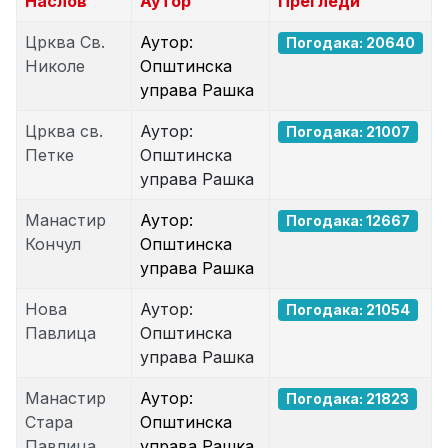
Наслов
Аутор
Прегледи
Црква Св.
Аутор:
Погодака: 20640
Николе
Општинска
управа Рашка
Црква св.
Аутор:
Погодака: 21007
Петке
Општинска
управа Рашка
Манастир
Аутор:
Погодака: 12667
Кончул
Општинска
управа Рашка
Нова
Аутор:
Погодака: 21054
Павлица
Општинска
управа Рашка
Манастир
Аутор:
Погодака: 21823
Стара
Општинска
Павлица
управа Рашка