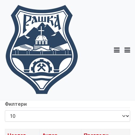
Филтери
Прикажи
број