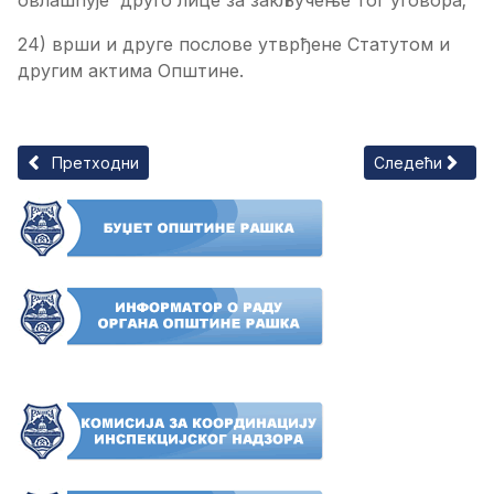
24) врши и друге послове утврђене Статутом и
другим актима Општине.
Претходни чланак: Општинско веће
Следећи члана
Претходни
Следећи