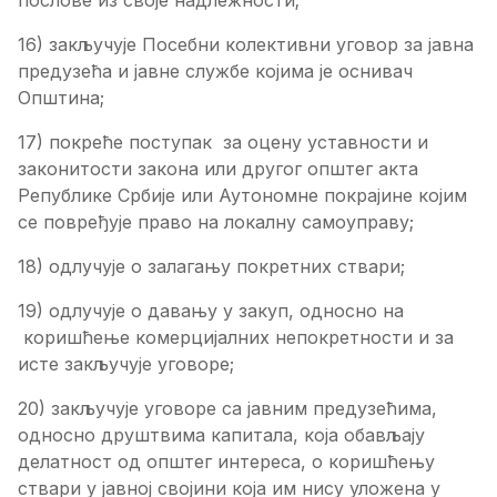
16) закључује Посебни колективни уговор за јавна
предузећа и јавне службе којима је оснивач
Општина;
17) покреће поступак за оцену уставности и
законитости закона или другог општег акта
Републике Србије или Аутономне покрајине којим
се повређује право на локалну самоуправу;
18) одлучује о залагању покретних ствари;
19) одлучује о давању у закуп, односно на
коришћење комерцијалних непокретности и за
исте закључује уговоре;
20) закључује уговоре са јавним предузећима,
односно друштвима капитала, која обављају
делатност од општег интереса, о коришћењу
ствари у јавној својини која им нису уложена у