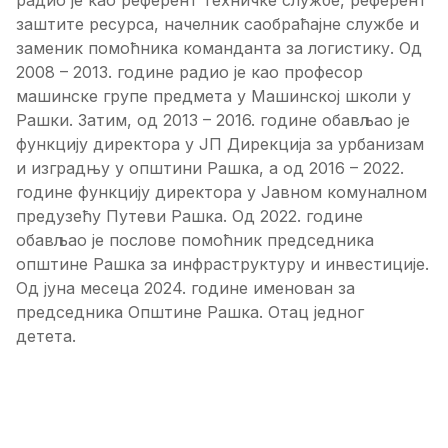
заштите ресурса, начелник саобраћајне службе и
заменик помоћника команданта за логистику. Од
2008 – 2013. године радио је као професор
машинске групе предмета у Машинској школи у
Рашки. Затим, од 2013 – 2016. године обављао је
функцију директора у ЈП Дирекција за урбанизам
и изградњу у општини Рашка, а од 2016 – 2022.
године функцију директора у Јавном комуналном
предузећу Путеви Рашка. Од 2022. године
обављао је послове помоћник председника
општине Рашка за инфраструктуру и инвестиције.
Од јуна месеца 2024. године именован за
председника Општине Рашка. Отац једног
детета.