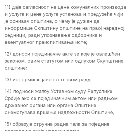
11) даје сагласност на цене комуналних производа
и услуга и цене услуга установа и предузећа чији
је оснивач општина, о чему је дужан да
информише Скпштину општине на првој наредној
седници, ради упознавања одборника и
евентуалног преиспитивања исте;
12) доноси појединачне акте за које је овлашћен
законом, овим статутом или одлуком Скупштине
општине;
13) информише јавност о свом раду;
14) подноси жалбу Уставном суду Републике
Србије ако се појединачним актом или радњом
државног органа или органа Општине
онемогућава вршење надлежности Општине;
15) образује стручна радна тела за поједине
послове из своје надлежности;