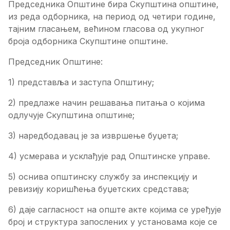
Председника Општине бира Скупштина општине,
из реда одборника, на период од четири године,
тајним гласањем, већином гласова од укупног
броја одборника Скупштине општине.
Председник Општине:
1) представља и заступа Општину;
2) предлаже начин решавања питања о којима
одлучује Скупштина општине;
3) наредбодавац је за извршење буџета;
4) усмерава и усклађује рад Општинске управе.
5) оснива општинску службу за инспекцију и
ревизију коришћења буџетских средстава;
6) даје сагласност на опште акте којима се уређује
број и структура запослених у установама које се