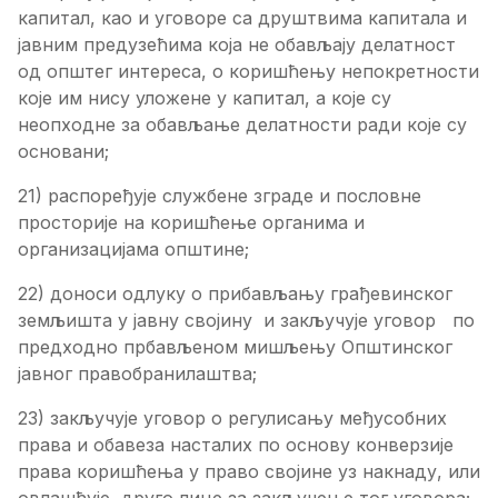
капитал, као и уговоре са друштвима капитала и
јавним предузећима која не обављају делатност
од општег интереса, о коришћењу непокретности
које им нису уложене у капитал, а које су
неопходне за обављање делатности ради које су
основани;
21) распоређује службене зграде и пословне
просторије на коришћење органима и
организацијама општине;
22) доноси одлуку о прибављању грађевинског
земљишта у јавну својину и закључује уговор по
предходно прбављеном мишљењу Општинског
јавног правобранилаштва;
23) закључује уговор о регулисању међусобних
права и обавеза насталих по основу конверзије
права коришћења у право својине уз накнаду, или
овлашћује друго лице за закључење тог уговора;