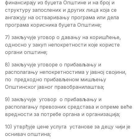
финансирају из буџета Општине и на број и
структуру запослених и других лица која се
ангажују на остваривању програма или дела
програма корисника буџета Општине;
7) закључује уговор о давању на коришћење,
односно у закуп непокретности које користе
органи општине;
8) закључује уговоре о прибављању и
располагању непокретностима у јавној својини,
по предходно прибављеном мишљењу
Општинског јавног правобранилаштва;
9) закључује уговор о прибављању и
располагању превозних средстава и опреме веће
вредности за потребе органа и организација;
10) утврђује цене услуга установе за децу чији је
оснивач општина;