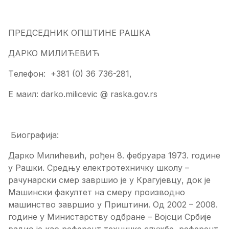
ПРЕДСЕДНИК ОПШТИНЕ РАШКА
ДАРКО МИЛИЋЕВИЋ
Tелефон: +381 (0) 36 736-281,
E маил: darko.milicevic @ raska.gov.rs
Биографија:
Дарко Милићевић, рођен 8. фебруара 1973. године
у Рашки. Средњу електротехничку школу –
рачунарски смер завршио је у Крагујевцу, док је
Машински факултет на смеру производно
машинство завршио у Приштини. Од 2002 – 2008.
године у Министарству одбране – Војсци Србије
радио је као референт техничке службе, референт