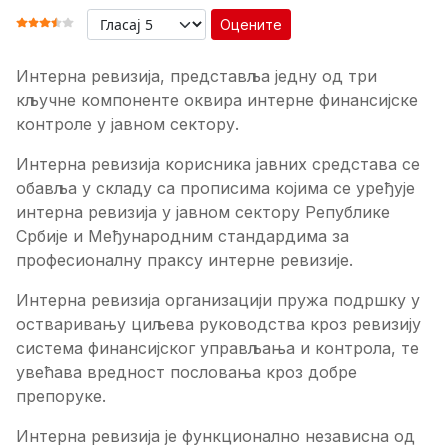
Оцените
ОЦЕНА КОРИСНИКА:
3.5
/
5
Интерна ревизија, представља једну од три
кључне компоненте оквира интерне финансијске
контроле у јавном сектору.
Интeрнa рeвизиja корисника јавних средстава сe
oбaвљa у склaду сa прописима којима се уређује
интерна ревизија у јавном сектору Републике
Србије и Међународним стандардима за
професионалну праксу интерне ревизије.
Интерна ревизија организацији пружа подршку у
остваривању циљева руководства кроз ревизију
система финансијског управљања и контрола, те
увећава вредност пословања кроз добре
препоруке.
Интерна ревизија је функционално независна од